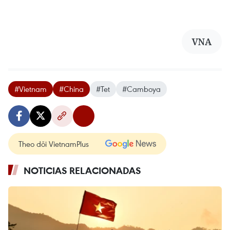
VNA
#Vietnam
#China
#Tet
#Camboya
Theo dõi VietnamPlus
NOTICIAS RELACIONADAS