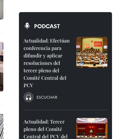
PODCAST
Actualidad: Efectúan
conferencia para
difundir y aplicar
resoluciones del
tercer pleno del
Comité Central del
PCV
ESCUCHAR
Actualidad: Tercer
pleno del Comité
Central del PCV del