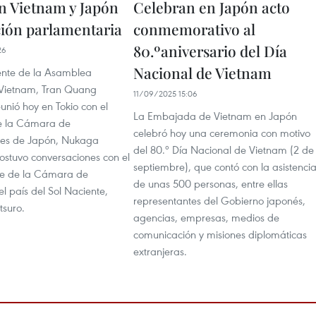
n Vietnam y Japón
Celebran en Japón acto
ión parlamentaria
conmemorativo al
80.ºaniversario del Día
26
Nacional de Vietnam
dente de la Asamblea
 Vietnam, Tran Quang
11/09/2025 15:06
unió hoy en Tokio con el
La Embajada de Vietnam en Japón
e la Cámara de
celebró hoy una ceremonia con motivo
tes de Japón, Nukaga
del 80.º Día Nacional de Vietnam (2 de
sostuvo conversaciones con el
septiembre), que contó con la asistenci
te de la Cámara de
de unas 500 personas, entre ellas
l país del Sol Naciente,
representantes del Gobierno japonés,
suro.
agencias, empresas, medios de
comunicación y misiones diplomáticas
extranjeras.