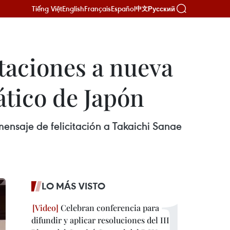
Tiếng Việt
English
Français
Español
Русский
中文
itaciones a nueva
ático de Japón
mensaje de felicitación a Takaichi Sanae
LO MÁS VISTO
Celebran conferencia para
difundir y aplicar resoluciones del III