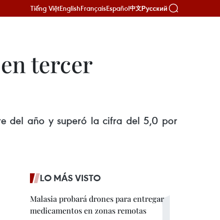
Tiếng Việt
English
Français
Español
Русский
中文
 en tercer
e del año y superó la cifra del 5,0 por
LO MÁS VISTO
Malasia probará drones para entregar
medicamentos en zonas remotas