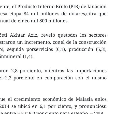
nte, el Producto Interno Bruto (PIB) de lanación
 esa etapa 84 mil millones de dólares,cifra que
nual de cinco mil 800 millones.
ti Akhtar Aziz, reveló quetodos los sectores
straron un incremento, conel de la construcción
), seguida porservicios (6,1), producción (5,3),
ónmineral (1,4).
ron 2,8 porciento, mientras las importaciones
el 2,2 porciento en comparación con el mismo
que el crecimiento económico de Malasia enlos
014 se ubicó en 6,1 por ciento, y pronunciósu
e entre 5,5 y 6,0 por ciento para esteaño. – VNA