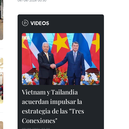
06/08/2026 00:30
VIDEOS
Vietnam y Tailandia
acuerdan impulsar la
estrategia de las "Tres
Conexiones"