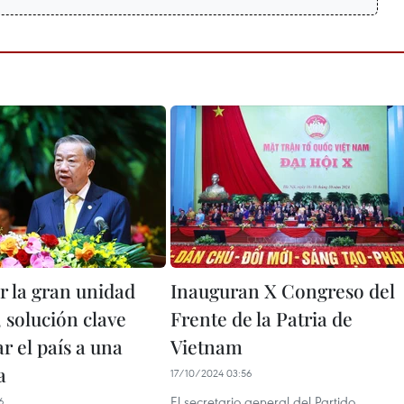
 la gran unidad
Inauguran X Congreso del
 solución clave
Frente de la Patria de
ar el país a una
Vietnam
a
17/10/2024 03:56
El secretario general del Partido
6