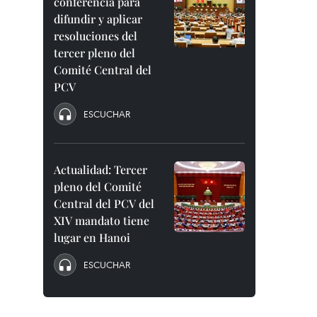
conferencia para
difundir y aplicar
resoluciones del
tercer pleno del
Comité Central del
PCV
ESCUCHAR
Actualidad: Tercer
pleno del Comité
Central del PCV del
XIV mandato tiene
lugar en Hanoi
ESCUCHAR