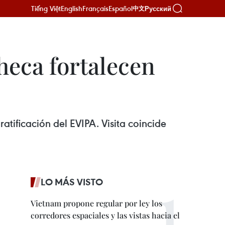
Tiếng Việt
English
Français
Español
Русский
中文
heca fortalecen
ificación del EVIPA. Visita coincide
LO MÁS VISTO
Vietnam propone regular por ley los
corredores espaciales y las vistas hacia el