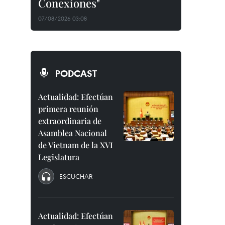
Conexiones"
07/08/2026 03:08
PODCAST
Actualidad: Efectúan
primera reunión
extraordinaria de
Asamblea Nacional
de Vietnam de la XVI
Legislatura
ESCUCHAR
Actualidad: Efectúan