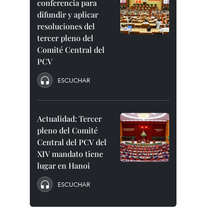
conferencia para
difundir y aplicar
resoluciones del
tercer pleno del
Comité Central del
PCV
ESCUCHAR
Actualidad: Tercer
pleno del Comité
Central del PCV del
XIV mandato tiene
lugar en Hanoi
ESCUCHAR