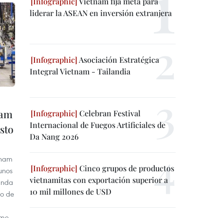
Vietnam fija meta para
liderar la ASEAN en inversión extranjera
Asociación Estratégica
Integral Vietnam - Tailandia
nam
Celebran Festival
Internacional de Fuegos Artificiales de
sto
Da Nang 2026
tnam
Cinco grupos de productos
unos
vietnamitas con exportación superior a
anda
10 mil millones de USD
to de
rme