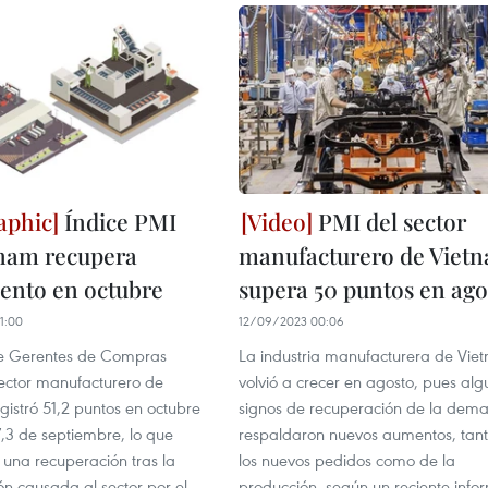
Índice PMI
PMI del sector
tnam recupera
manufacturero de Viet
ento en octubre
supera 50 puntos en ago
1:00
12/09/2023 00:06
de Gerentes de Compras
La industria manufacturera de Vie
sector manufacturero de
volvió a crecer en agosto, pues alg
gistró 51,2 puntos en octubre
signos de recuperación de la dem
7,3 de septiembre, lo que
respaldaron nuevos aumentos, tan
una recuperación tras la
los nuevos pedidos como de la
ón causada al sector por el
producción, según un reciente info