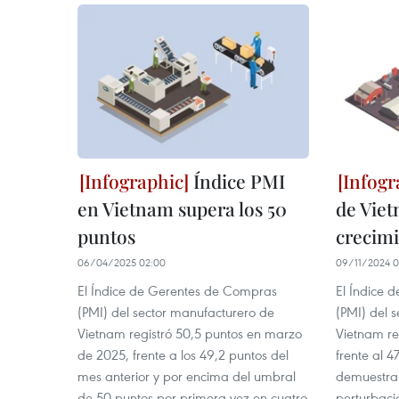
Índice PMI
en Vietnam supera los 50
de Vie
puntos
crecimi
06/04/2025 02:00
09/11/2024 0
El Índice de Gerentes de Compras
El Índice 
(PMI) del sector manufacturero de
(PMI) del 
Vietnam registró 50,5 puntos en marzo
Vietnam re
de 2025, frente a los 49,2 puntos del
frente al 4
mes anterior y por encima del umbral
demuestra 
de 50 puntos por primera vez en cuatro
perturbaci