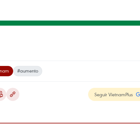
tnam
#aumento
Seguir VietnamPlus