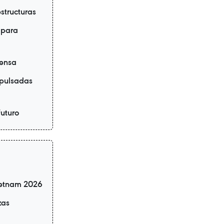
structuras
 para
fensa
mpulsadas
futuro
ietnam 2026
zas