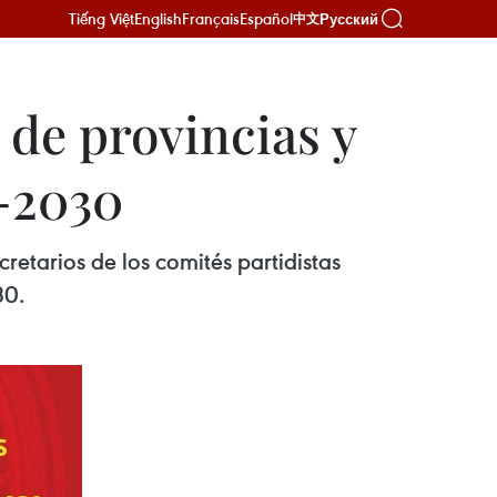
Tiếng Việt
English
Français
Español
Русский
中文
 de provincias y
-2030
retarios de los comités partidistas
30.