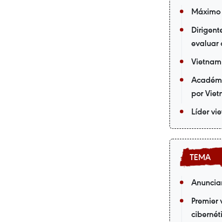
Máximo d
Dirigent
evaluar 
Vietnam 
Académic
por Vie
Líder vi
Anuncian
Premier 
cibernét