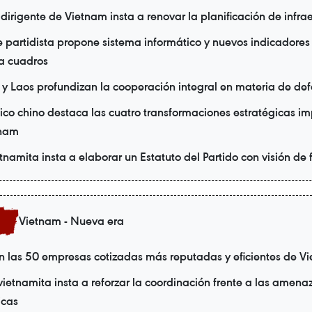
irigente de Vietnam insta a renovar la planificación de infrae
e partidista propone sistema informático y nuevos indicadores
a cuadros
y Laos profundizan la cooperación integral en materia de de
o chino destaca las cuatro transformaciones estratégicas i
tnam
etnamita insta a elaborar un Estatuto del Partido con visión de 
Vietnam - Nueva era
 las 50 empresas cotizadas más reputadas y eficientes de V
vietnamita insta a reforzar la coordinación frente a las amena
icas