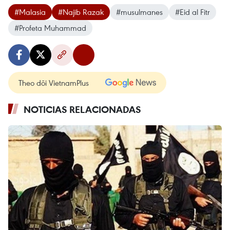
#Malasia
#Najib Razak
#musulmanes
#Eid al Fitr
#Profeta Muhammad
Theo dõi VietnamPlus
NOTICIAS RELACIONADAS