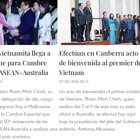
ietnamita llega a
Efectúan en Canberra acto
ne para Cumbre
de bienvenida al premier d
 ASEAN-Australia
Vietnam
25
07/03/2024 00:21
nistro Pham Minh Chinh, su
Un acto de bienvenida al primer ministr
 delegación de alto rango
de Vietnam, Pham Minh Chinh, quien
legaron hoy a Melbourne
realiza del 7 al 9 de este mes su visita
 a la Cumbre Especial que
oficial a Australia, se efectuó hoy aquí
 50º aniversario de las
bajo la presidencia del jefe del Gobiern
EAN-Australia y realizar una
anfitrión, Anthony Albanese.
 al país oceánico.