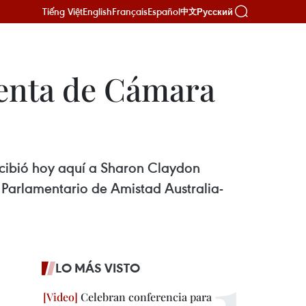
Tiếng Việt
English
Français
Español
Русский
中文
denta de Cámara
ecibió hoy aquí a Sharon Claydon
 Parlamentario de Amistad Australia-
LO MÁS VISTO
Celebran conferencia para