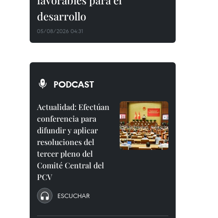
favorables para el
desarrollo
05/08/2026 04:31
PODCAST
Actualidad: Efectúan
conferencia para
difundir y aplicar
resoluciones del
tercer pleno del
Comité Central del
PCV
ESCUCHAR