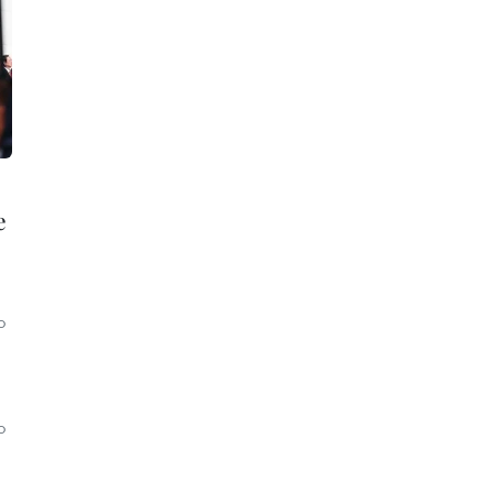
e
o
o