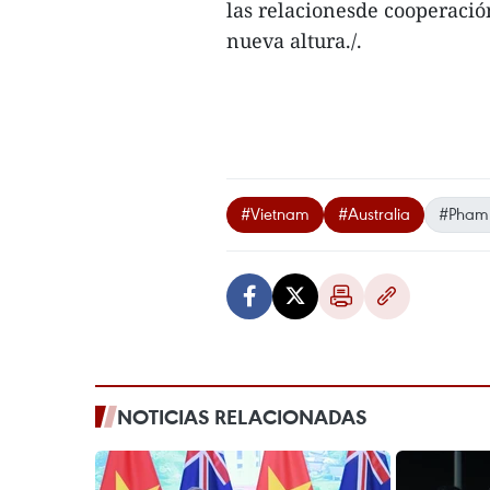
las relacionesde cooperació
nueva altura./.
#Vietnam
#Australia
#Pham 
NOTICIAS RELACIONADAS