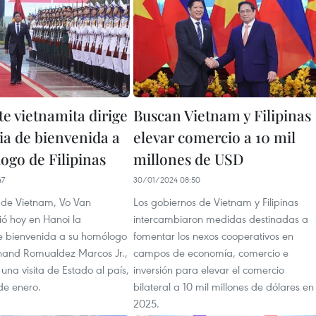
e vietnamita dirige
Buscan Vietnam y Filipinas
a de bienvenida a
elevar comercio a 10 mil
ogo de Filipinas
millones de USD
47
30/01/2024 08:50
e de Vietnam, Vo Van
Los gobiernos de Vietnam y Filipinas
ió hoy en Hanoi la
intercambiaron medidas destinadas a
e bienvenida a su homólogo
fomentar los nexos cooperativos en
dinand Romualdez Marcos Jr.,
campos de economía, comercio e
 una visita de Estado al país,
inversión para elevar el comercio
de enero.
bilateral a 10 mil millones de dólares en
2025.