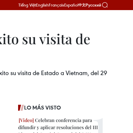
Tiếng Việt
English
Français
Español
Русский
中文
ito su visita de
ito su visita de Estado a Vietnam, del 29
LO MÁS VISTO
Celebran conferencia para
difundir y aplicar resoluciones del III