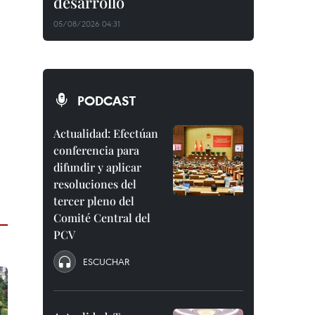
desarrollo
05/08/2026 04:31
PODCAST
Actualidad: Efectúan
conferencia para
difundir y aplicar
resoluciones del
tercer pleno del
Comité Central del
PCV
ESCUCHAR