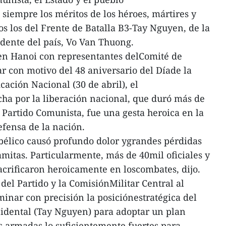
siempre los méritos de los héroes, mártires y
os los del Frente de Batalla B3-Tay Nguyen, de la
idente del país, Vo Van Thuong.
en Hanoi con representantes delComité de
ar con motivo del 48 aniversario del Díade la
cación Nacional (30 de abril), el
ha por la liberación nacional, que duró más de
 Partido Comunista, fue una gesta heroica en la
efensa de la nación.
 bélico causó profundo dolor ygrandes pérdidas
mitas. Particularmente, más de 40mil oficiales y
sacrificaron heroicamente en loscombates, dijo.
 del Partido y la ComisiónMilitar Central al
minar con precisión la posiciónestratégica del
ccidental (Tay Nguyen) para adoptar un plan
s armadas lo suficientemente fuertes para