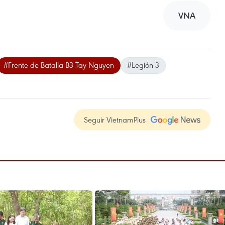
VNA
#Frente de Batalla B3-Tay Nguyen
#Legión 3
Seguir VietnamPlus