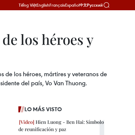
Tiếng Việt
English
Français
Español
Русский
中文
de los héroes y
s de los héroes, mártires y veteranos de
esidente del país, Vo Van Thuong.
LO MÁS VISTO
Hien Luong - Ben Hai: Símbolo
de reunificación y paz