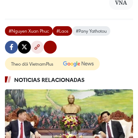
VNA
#Nguyen Xuan Phuc
#Laos
#Pany Yathotou
Theo dõi VietnamPlus
NOTICIAS RELACIONADAS