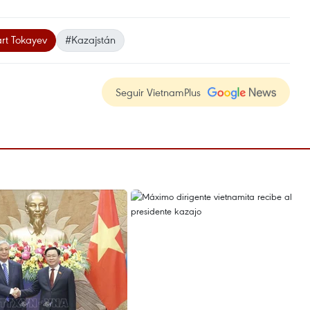
rt Tokayev
#Kazajstán
Seguir VietnamPlus