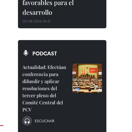
favorables para el
desarrollo
05/08/2026 04:31
PODCAST
Actualidad: Efectúan
conferencia para
difundir y aplicar
resoluciones del
tercer pleno del
Comité Central del
PCV
ESCUCHAR