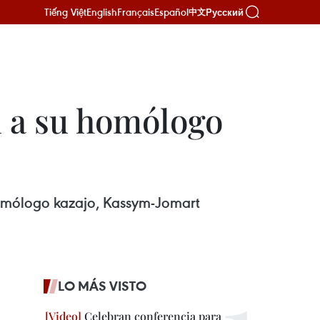
Tiếng Việt
English
Français
Español
Русский
中文
n a su homólogo
homólogo kazajo, Kassym-Jomart
LO MÁS VISTO
Celebran conferencia para