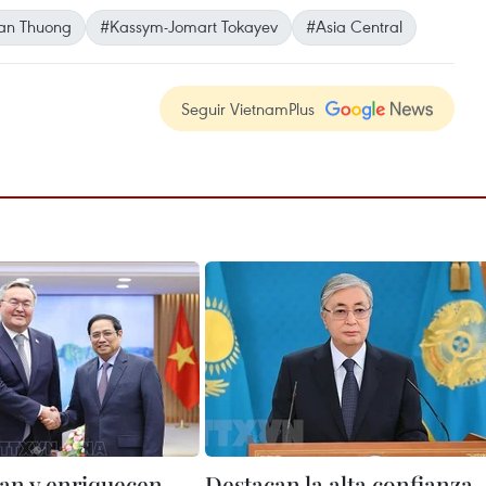
an Thuong
#Kassym-Jomart Tokayev
#Asia Central
Seguir VietnamPlus
an y enriquecen
Destacan la alta confianza