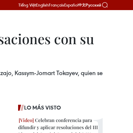
Tiếng Việt
English
Français
Español
Русский
中文
saciones con su
zajo, Kassym-Jomart Tokayev, quien se
LO MÁS VISTO
Celebran conferencia para
difundir y aplicar resoluciones del III