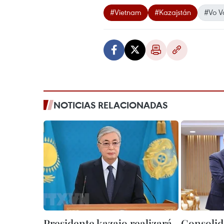
#Vietnam
#Kazajstán
#Vo V
NOTICIAS RELACIONADAS
Presidente kazajo realizará
Consolid