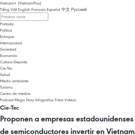
Vietnam+ (VietnamPlus)
Tiếng Việt
English
Français
Español
中文
Русский
Portada
Política
Enfoque
Internacional
Sociedad
Economía
Cultura-Deporte
Cie-Tec
Salud
Medio ambiente
Turismo
Centro de medios
Podcast
Mega Story
Infografías
Fotos
Videos
Cie-Tec
Proponen a empresas estadounidenses
de semiconductores invertir en Vietnam