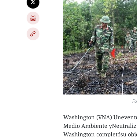
Fo
Washington (VNA) Unevento 
Medio Ambiente yNeutraliza
Washington completósu obje