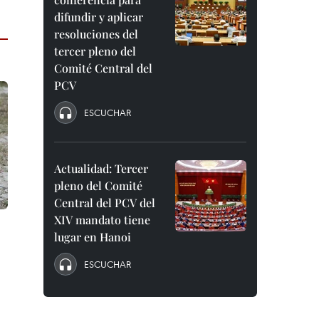
difundir y aplicar
resoluciones del
tercer pleno del
Comité Central del
PCV
ESCUCHAR
Actualidad: Tercer
pleno del Comité
Central del PCV del
XIV mandato tiene
lugar en Hanoi
ESCUCHAR