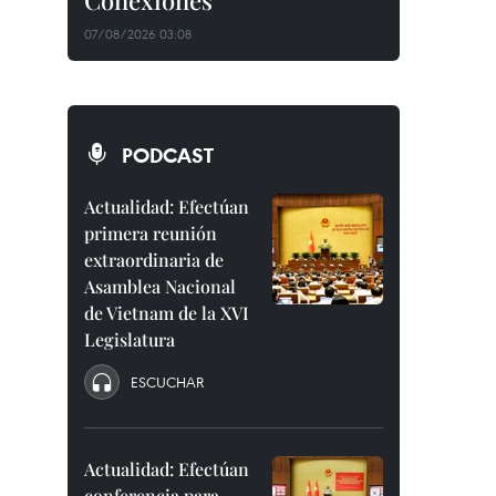
Conexiones"
07/08/2026 03:08
PODCAST
Actualidad: Efectúan
primera reunión
extraordinaria de
Asamblea Nacional
de Vietnam de la XVI
Legislatura
ESCUCHAR
Actualidad: Efectúan
conferencia para