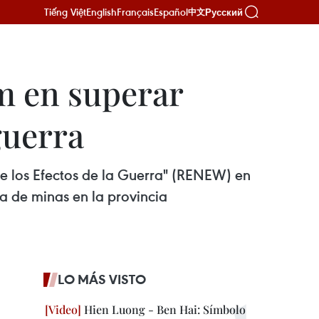
Tiếng Việt
English
Français
Español
Русский
中文
m en superar
guerra
e los Efectos de la Guerra" (RENEW) en
a de minas en la provincia
LO MÁS VISTO
Hien Luong - Ben Hai: Símbolo