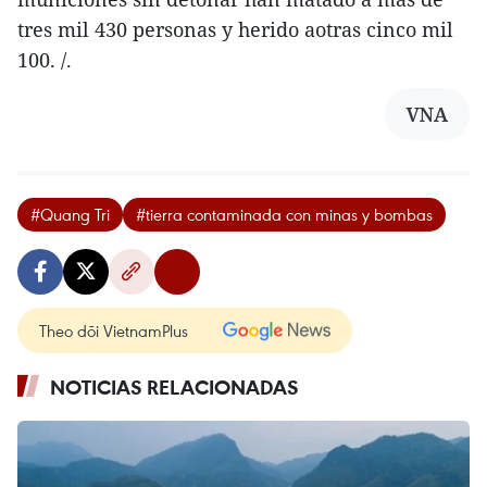
tres mil 430 personas y herido aotras cinco mil
100. /.
VNA
#Quang Tri
#tierra contaminada con minas y bombas
Theo dõi VietnamPlus
NOTICIAS RELACIONADAS