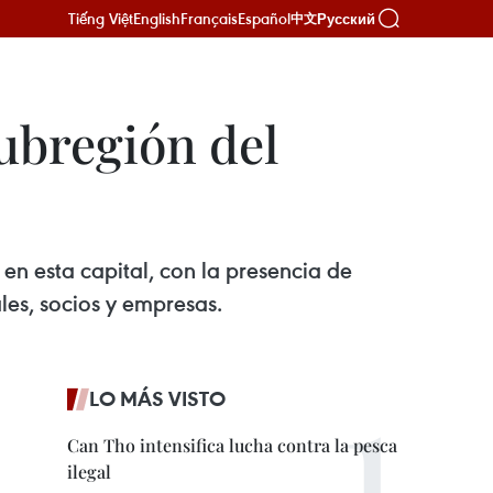
Tiếng Việt
English
Français
Español
Русский
中文
ubregión del
n esta capital, con la presencia de
les, socios y empresas.
LO MÁS VISTO
Can Tho intensifica lucha contra la pesca
ilegal