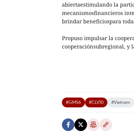
abiertaestimulando la partic
mecanismosfinancieros int
brindar beneficiospara toda 
Propuso impulsar la cooper
cooperaciónsubregional, y 
#GMS6
#CLV10
#Vietnam