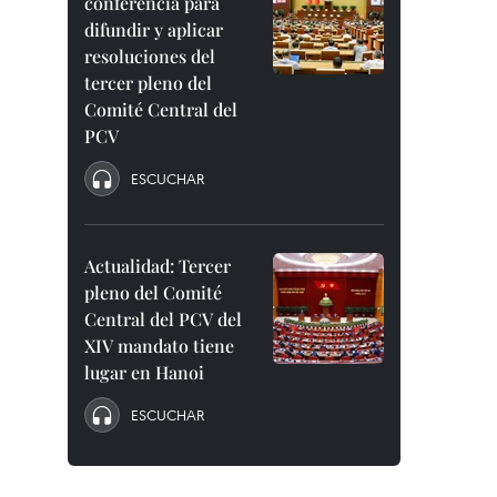
conferencia para
difundir y aplicar
resoluciones del
tercer pleno del
Comité Central del
PCV
ESCUCHAR
Actualidad: Tercer
pleno del Comité
Central del PCV del
XIV mandato tiene
lugar en Hanoi
ESCUCHAR