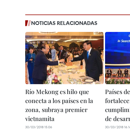
NOTICIAS RELACIONADAS
Río Mekong es hilo que
Países d
conecta a los países en la
fortalec
zona, subraya premier
cumplimi
vietnamita
de desar
30/03/2018 15:06
30/03/2018 16:1