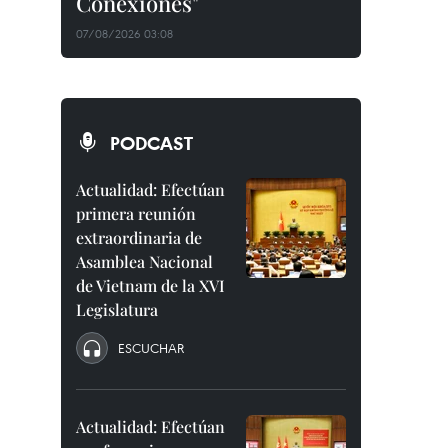
Conexiones"
07/08/2026 03:08
PODCAST
Actualidad: Efectúan
primera reunión
extraordinaria de
Asamblea Nacional
de Vietnam de la XVI
Legislatura
ESCUCHAR
Actualidad: Efectúan