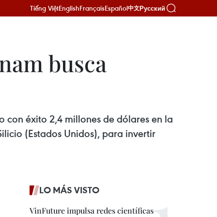
Tiếng Việt
English
Français
Español
Русский
中文
etnam busca
 con éxito 2,4 millones de dólares en la
licio (Estados Unidos), para invertir
LO MÁS VISTO
VinFuture impulsa redes científicas