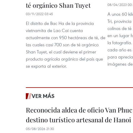
té orgánico Shan Tuyet
08/04/2023 00:
A unos 60 kil
03/11/2022 03:45
Tri, provinci
El distrito de Bac Ha de la provincia
colinas de t
vietnamita de Lao Cai cuenta
en un lugar 
actualmente con 950 hectáreas de té, de
la fotografí
las cuales casi 700 son de té orgánico
cada año es
Shan Tuyet, el cual deviene el primer
para aprecia
producto agrícola orgánico del país que
imágenes del
se exporta al exterior.
VER MÁS
Reconocida aldea de oficio Van Phu
destino turístico artesanal de Hanoi
05/08/2026 21:30