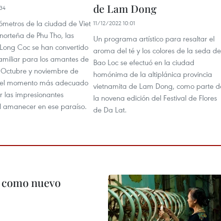
de Lam Dong
34
ómetros de la ciudad de Viet
11/12/2022 10:01
a norteña de Phu Tho, las
Un programa artístico para resaltar el
é Long Coc se han convertido
aroma del té y los colores de la seda de
familiar para los amantes de
Bao Loc se efectuó en la ciudad
a. Octubre y noviembre de
homónima de la altiplánica provincia
 el momento más adecuado
vietnamita de Lam Dong, como parte d
r las impresionantes
la novena edición del Festival de Flores
 amanecer en ese paraíso.
de Da Lat.
c como nuevo