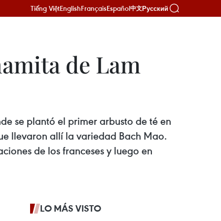
Tiếng Việt
English
Français
Español
Русский
中文
tnamita de Lam
de se plantó el primer arbusto de té en
que llevaron allí la variedad Bach Mao.
taciones de los franceses y luego en
LO MÁS VISTO