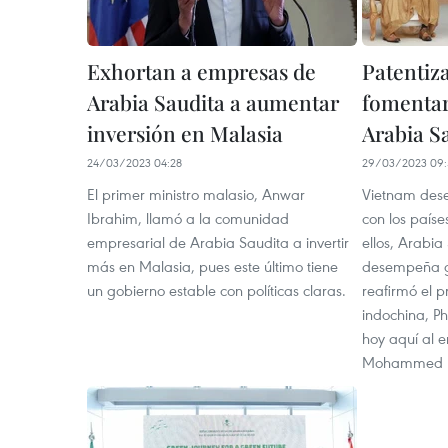
Exhortan a empresas de
Patentiz
Arabia Saudita a aumentar
fomentar
inversión en Malasia
Arabia S
24/03/2023 04:28
29/03/2023 09:
El primer ministro malasio, Anwar
Vietnam dese
Ibrahim, llamó a la comunidad
con los paíse
empresarial de Arabia Saudita a invertir
ellos, Arabia
más en Malasia, pues este último tiene
desempeña gr
un gobierno estable con políticas claras.
reafirmó el p
indochina, Ph
hoy aquí al 
Mohammed Is