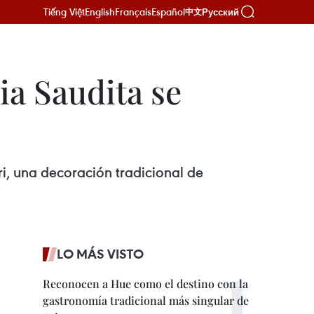
Tiếng Việt
English
Français
Español
Русский
中文
ia Saudita se
i, una decoración tradicional de
LO MÁS VISTO
Reconocen a Hue como el destino con la
gastronomía tradicional más singular de