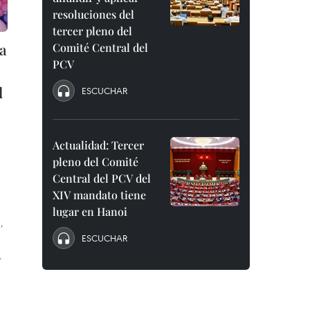
resoluciones del
tercer pleno del
a
Comité Central del
PCV
d
ESCUCHAR
Actualidad: Tercer
pleno del Comité
Central del PCV del
XIV mandato tiene
lugar en Hanoi
,
ESCUCHAR
.