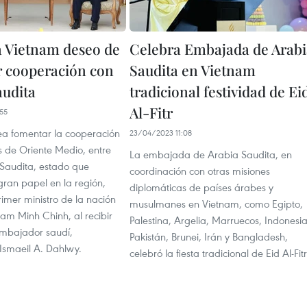
a Vietnam deseo de
Celebra Embajada de Arabi
 cooperación con
Saudita en Vietnam
audita
tradicional festividad de Ei
Al-Fitr
55
a fomentar la cooperación
23/04/2023 11:08
s de Oriente Medio, entre
La embajada de Arabia Saudita, en
 Saudita, estado que
coordinación con otras misiones
an papel en la región,
diplomáticas de países árabes y
rimer ministro de la nación
musulmanes en Vietnam, como Egipto,
am Minh Chinh, al recibir
Palestina, Argelia, Marruecos, Indonesia
embajador saudí,
Pakistán, Brunei, Irán y Bangladesh,
maeil A. Dahlwy.
celebró la fiesta tradicional de Eid Al-Fitr