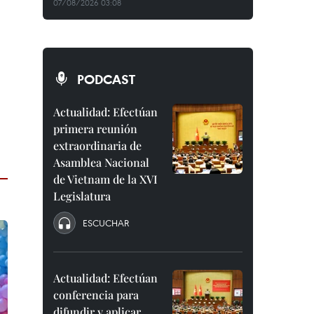
07/08/2026 03:08
PODCAST
Actualidad: Efectúan
primera reunión
extraordinaria de
Asamblea Nacional
de Vietnam de la XVI
Legislatura
ESCUCHAR
Actualidad: Efectúan
conferencia para
difundir y aplicar