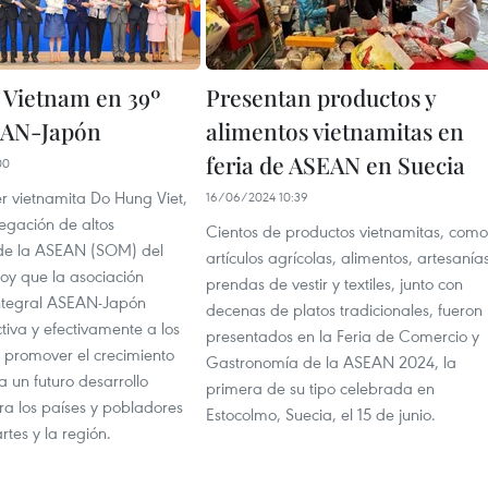
a Vietnam en 39º
Presentan productos y
EAN-Japón
alimentos vietnamitas en
feria de ASEAN en Suecia
00
ler vietnamita Do Hung Viet,
16/06/2024 10:39
legación de altos
Cientos de productos vietnamitas, como
 de la ASEAN (SOM) del
artículos agrícolas, alimentos, artesanías
oy que la asociación
prendas de vestir y textiles, junto con
integral ASEAN-Japón
decenas de platos tradicionales, fueron
tiva y efectivamente a los
presentados en la Feria de Comercio y
r promover el crecimiento
Gastronomía de la ASEAN 2024, la
ia un futuro desarrollo
primera de su tipo celebrada en
ra los países y pobladores
Estocolmo, Suecia, el 15 de junio.
tes y la región.