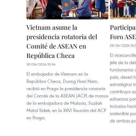
Vietnam asume la
Particip
presidencia rotatoria del
Foro AS
Comité de ASEAN en
25/06/2024 15:
República Checa
El vicecancil
jefe de la de
30/06/2024 10:34
funcionarios
El embajador de Vietnam en la
país, deseó h
República Checa, Duong Hoai Nam,
estratégica 
recibió en Praga la presidencia rotatoria
contribuya ac
del Comité de la ASEAN (ACP) de manos
esfuerzos po
de la embajadora de Malasia, Suzilah
inclusivo hac
Mohd Sidek, en la XXVI Reunión del ACP
sostenible pa
en Praga.
de ambas par