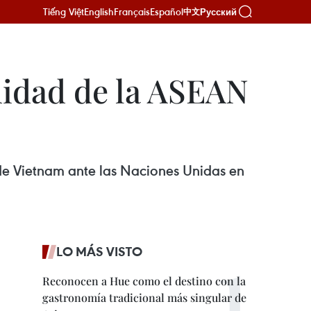
Tiếng Việt
English
Français
Español
Русский
中文
nidad de la ASEAN
e Vietnam ante las Naciones Unidas en
LO MÁS VISTO
Reconocen a Hue como el destino con la
gastronomía tradicional más singular de