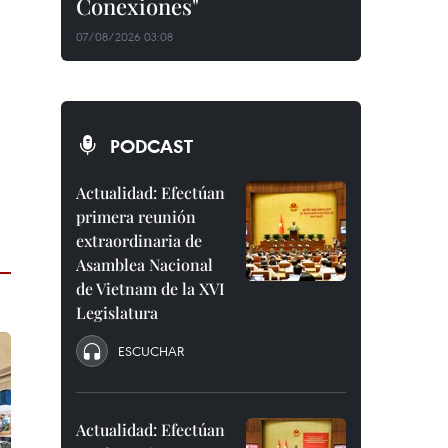
Conexiones"
07/08/2026 03:08
PODCAST
Actualidad: Efectúan
primera reunión
extraordinaria de
Asamblea Nacional
de Vietnam de la XVI
Legislatura
ESCUCHAR
Actualidad: Efectúan