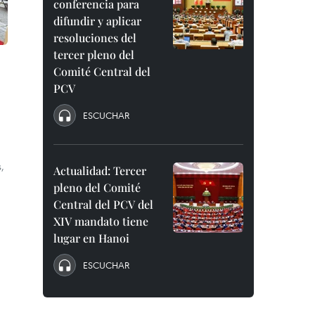
conferencia para
difundir y aplicar
resoluciones del
tercer pleno del
Comité Central del
PCV
ESCUCHAR
,
Actualidad: Tercer
pleno del Comité
Central del PCV del
XIV mandato tiene
lugar en Hanoi
ESCUCHAR