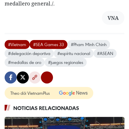
medallero general./.
VNA
#Vietnam
#SEA Games 33
#Pham Minh Chinh
#delegación deportiva
#espíritu nacional
#ASEAN
#medallas de oro
#juegos regionales
Theo dõi VietnamPlus
NOTICIAS RELACIONADAS