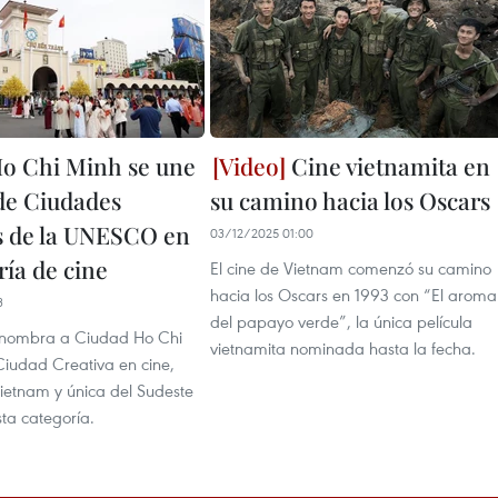
o Chi Minh se une
Cine vietnamita en
 de Ciudades
su camino hacia los Oscars
s de la UNESCO en
03/12/2025 01:00
ría de cine
El cine de Vietnam comenzó su camino
hacia los Oscars en 1993 con “El aroma
3
del papayo verde”, la única película
ombra a Ciudad Ho Chi
vietnamita nominada hasta la fecha.
iudad Creativa en cine,
ietnam y única del Sudeste
sta categoría.