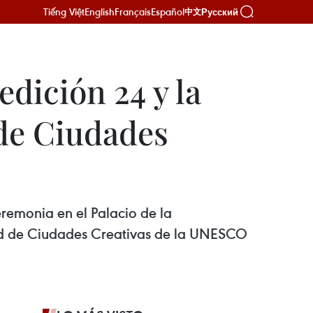
Tiếng Việt
English
Français
Español
Русский
中文
edición 24 y la
de Ciudades
eremonia en el Palacio de la
ed de Ciudades Creativas de la UNESCO