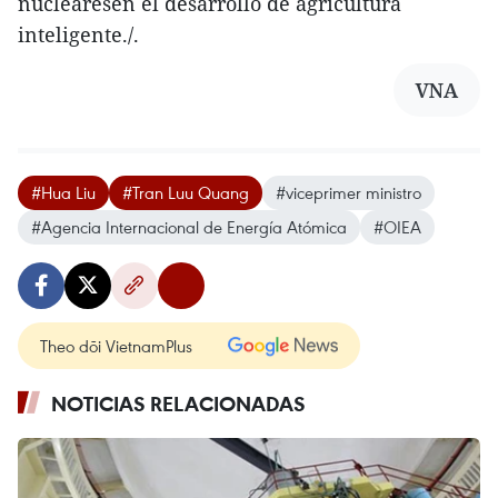
nuclearesen el desarrollo de agricultura
inteligente./.
VNA
#Hua Liu
#Tran Luu Quang
#viceprimer ministro
#Agencia Internacional de Energía Atómica
#OIEA
Theo dõi VietnamPlus
NOTICIAS RELACIONADAS