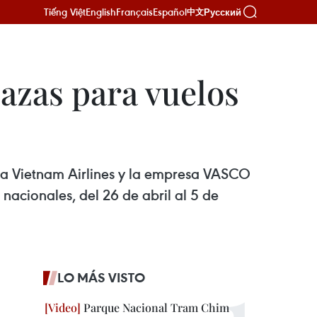
Tiếng Việt
English
Français
Español
Русский
中文
azas para vuelos
nea Vietnam Airlines y la empresa VASCO
nacionales, del 26 de abril al 5 de
LO MÁS VISTO
Parque Nacional Tram Chim