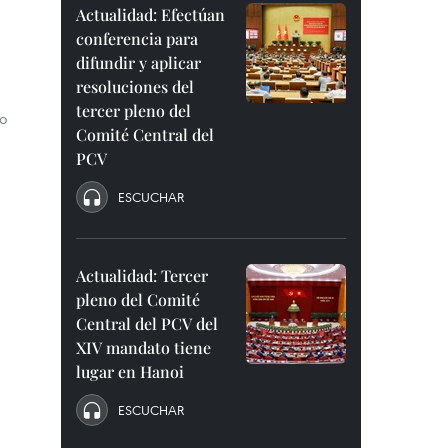
Actualidad: Efectúan
conferencia para
difundir y aplicar
resoluciones del
tercer pleno del
to
Comité Central del
PCV
ESCUCHAR
Actualidad: Tercer
pleno del Comité
Central del PCV del
XIV mandato tiene
lugar en Hanoi
ESCUCHAR