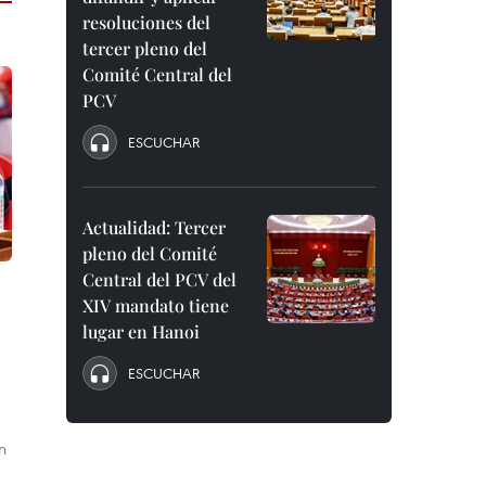
resoluciones del
tercer pleno del
Comité Central del
PCV
ESCUCHAR
Actualidad: Tercer
pleno del Comité
Central del PCV del
XIV mandato tiene
lugar en Hanoi
ESCUCHAR
n