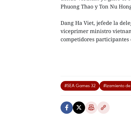
Phuong Thao y Ton Nu Hon
Dang Ha Viet, jefede la del
viceprimer ministro vietna
competidores participantes
#SEA Games 32
#izamiento d