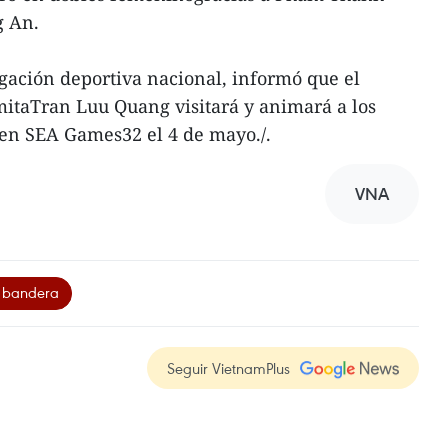
g An.
egación deportiva nacional, informó que el
mitaTran Luu Quang visitará y animará a los
 en SEA Games32 el 4 de mayo./.
VNA
e bandera
Seguir VietnamPlus