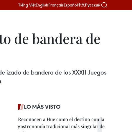
Tiếng Việt
English
Français
Español
Русский
中文
to de bandera de
 de izado de bandera de los XXXII Juegos
.
LO MÁS VISTO
Reconocen a Hue como el destino con la
gastronomía tradicional más singular de