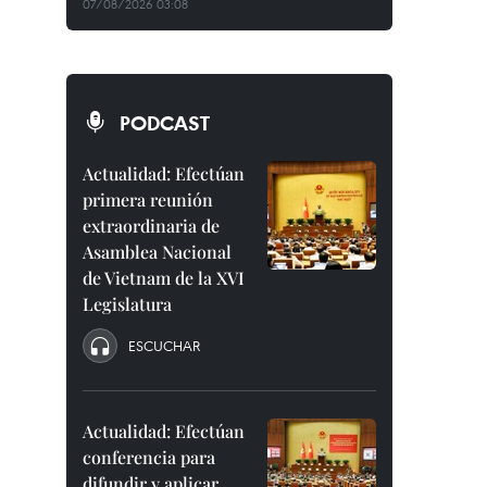
07/08/2026 03:08
PODCAST
Actualidad: Efectúan
primera reunión
extraordinaria de
Asamblea Nacional
de Vietnam de la XVI
Legislatura
ESCUCHAR
Actualidad: Efectúan
conferencia para
difundir y aplicar