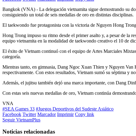
Bangkok (VNA) - La delegación vietnamita sigue demostrando su domi
consiguiendo un total de seis medallas de oro en distintas disciplinas.
El taekwondo fue protagonista con la victoria de Nguyen Hong Trong,
Hong Trong impuso su ritmo desde el primer asalto y, a pesar de la resi
equipo vietnamita en la modalidad de taekwondo creativo el 10 de di
El éxito de Vietnam continuó con el equipo de Artes Marciales Mixta
categoría.
Mientras tanto, en gimnasia, Dang Ngoc Xuan Thien y Nguyen Van Khan
respectivamente. Con estos resultados, Vietnam sumó su séptima y no
Además, el jujitsu también dejó una marca importante, con Dang Dinh Tu
Con estas seis nuevas medallas de oro, Vietnam continúa demostrando
VNA
#SEA Games 33
#Juegos Deportivos del Sudeste Asiático
Facebook
Twitter
Marcador
Imprimir
Copy link
Seguir VietnamPlus
Noticias relacionadas