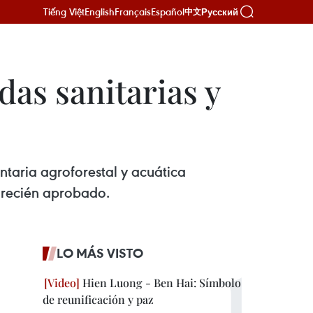
Tiếng Việt
English
Français
Español
Русский
中文
das sanitarias y
taria agroforestal y acuática
 recién aprobado.
LO MÁS VISTO
Hien Luong - Ben Hai: Símbolo
de reunificación y paz