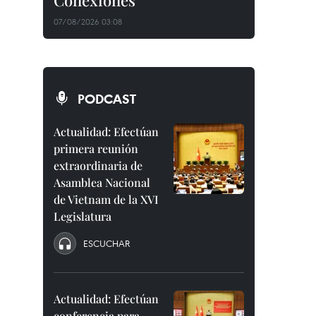
Conexiones"
07/08/2026 03:08
PODCAST
Actualidad: Efectúan
primera reunión
extraordinaria de
Asamblea Nacional
de Vietnam de la XVI
Legislatura
ESCUCHAR
Actualidad: Efectúan
conferencia para