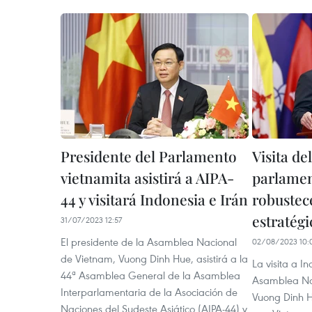
Presidente del Parlamento
Visita de
vietnamita asistirá a AIPA-
parlamen
44 y visitará Indonesia e Irán
robustec
estratég
31/07/2023 12:57
El presidente de la Asamblea Nacional
02/08/2023 10:
de Vietnam, Vuong Dinh Hue, asistirá a la
La visita a I
44ª Asamblea General de la Asamblea
Asamblea Nac
Interparlamentaria de la Asociación de
Vuong Dinh H
Naciones del Sudeste Asiático (AIPA-44) y