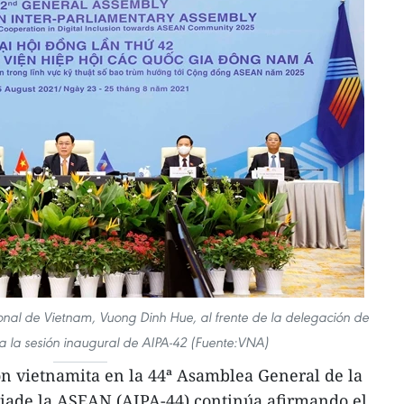
nal de Vietnam, Vuong Dinh Hue, al frente de la delegación de
ó a la sesión inaugural de AIPA-42 (Fuente:VNA)
ón vietnamita en la 44ª Asamblea General de la
ade la ASEAN (AIPA-44) continúa afirmando el