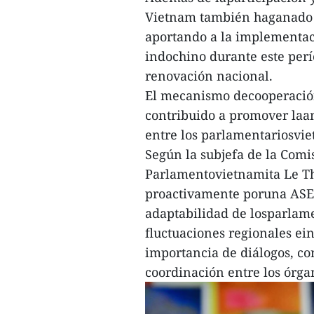
Vietnam también haganado ex
aportando a la implementació
indochino durante este perí
renovación nacional.
El mecanismo decooperació
contribuido a promover laa
entre los parlamentariosviet
Según la subjefa de la Comi
Parlamentovietnamita Le Th
proactivamente poruna ASEA
adaptabilidad de losparlame
fluctuaciones regionales ei
importancia de diálogos, co
coordinación entre los órgan