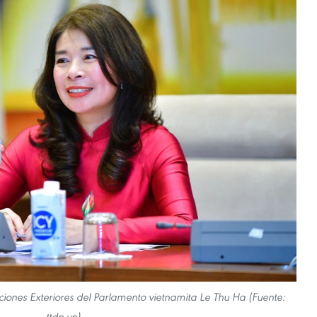
iones Exteriores del Parlamento vietnamita Le Thu Ha (Fuente:
ttdn.vn)