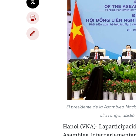
El presidente de la Asamblea Nacio
alto rango, asisti
Hanoi (VNA)- Laparticipaci
Asamblea Interparlamentari