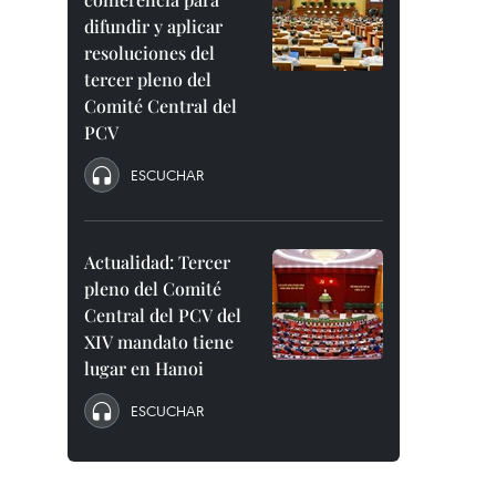
difundir y aplicar
resoluciones del
tercer pleno del
Comité Central del
PCV
ESCUCHAR
Actualidad: Tercer
pleno del Comité
Central del PCV del
XIV mandato tiene
lugar en Hanoi
ESCUCHAR