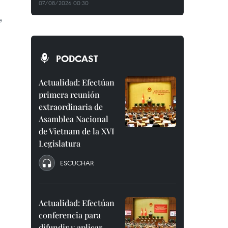
07/08/2026 00:30
e
PODCAST
Actualidad: Efectúan
primera reunión
extraordinaria de
Asamblea Nacional
de Vietnam de la XVI
Legislatura
ESCUCHAR
Actualidad: Efectúan
conferencia para
difundir y aplicar