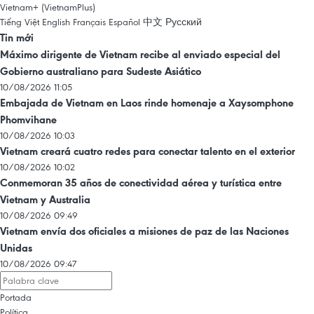
Vietnam+ (VietnamPlus)
Tiếng Việt
English
Français
Español
中文
Русский
Tin mới
Máximo dirigente de Vietnam recibe al enviado especial del
Gobierno australiano para Sudeste Asiático
10/08/2026 11:05
Embajada de Vietnam en Laos rinde homenaje a Xaysomphone
Phomvihane
10/08/2026 10:03
Vietnam creará cuatro redes para conectar talento en el exterior
10/08/2026 10:02
Conmemoran 35 años de conectividad aérea y turística entre
Vietnam y Australia
10/08/2026 09:49
Vietnam envía dos oficiales a misiones de paz de las Naciones
Unidas
10/08/2026 09:47
Portada
Política