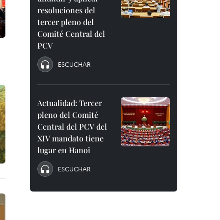
resoluciones del
tercer pleno del
Comité Central del
PCV
ESCUCHAR
Actualidad: Tercer
pleno del Comité
Central del PCV del
XIV mandato tiene
lugar en Hanoi
ESCUCHAR