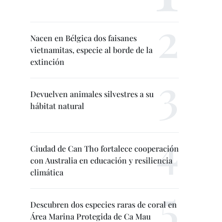
Nacen en Bélgica dos faisanes
vietnamitas, especie al borde de la
extinción
Devuelven animales silvestres a su
hábitat natural
Ciudad de Can Tho fortalece cooperación
con Australia en educación y resiliencia
climática
Descubren dos especies raras de coral en
Área Marina Protegida de Ca Mau