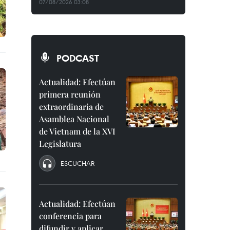
07/08/2026 03:08
PODCAST
Actualidad: Efectúan
primera reunión
extraordinaria de
Asamblea Nacional
de Vietnam de la XVI
Legislatura
ESCUCHAR
Actualidad: Efectúan
conferencia para
difundir y aplicar