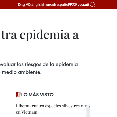
Tiếng Việt
English
Français
Español
Русский
中文
tra epidemia a
valuar los riesgos de la epidemia
l- medio ambiente.
LO MÁS VISTO
Liberan cuatro especies silvestres raras
en Vietnam