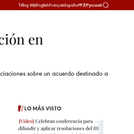
Tiếng Việt
English
Français
Español
Русский
中文
ción en
ociaciones sobre un acuerdo destinado a
LO MÁS VISTO
Celebran conferencia para
difundir y aplicar resoluciones del III