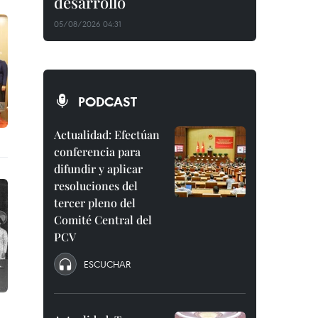
desarrollo
05/08/2026 04:31
PODCAST
Actualidad: Efectúan
conferencia para
difundir y aplicar
resoluciones del
tercer pleno del
Comité Central del
PCV
ESCUCHAR