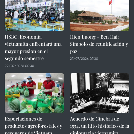
HSBC: Economía
Hien Luong - Ben Hai:
vietnamita enfrentará una
Símbolo de reunificación y
mayor presión en el
paz
segundo semestre
27/07/2026 07:30
29/07/2026 00:30
Exportaciones de
Acuerdo de Ginebra de
productos agroforestales y
1954, un hito histórico de la
pesqueros de Vietnam
diplomacia vietnamita