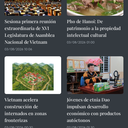
Sesiona primera reunión
Pho de Hanoi: De
extraordinaria de XVI
patrimonio a la propiedad
Legislatura de Asamblea
intelectual cultural
Nacional de Vietnam
03/08/2026 01:00
03/08/2026 10:06
Vietnam acelera
Jóvenes de etnia Dao
construcción de
impulsan desarrollo
internados en zonas
económico con productos
fronterizas
autóctonos
03/08/2026 00:30
02/08/2026 01:30