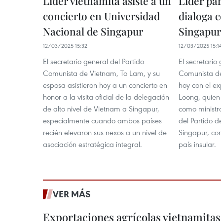
Líder vietnamita asiste a un
Líder par
concierto en Universidad
dialoga 
Nacional de Singapur
Singapur
12/03/2025 15:32
12/03/2025 15:1
El secretario general del Partido
El secretario
Comunista de Vietnam, To Lam, y su
Comunista de
esposa asistieron hoy a un concierto en
hoy con el ex
honor a la visita oficial de la delegación
Loong, quie
de alto nivel de Vietnam a Singapur,
como ministro
especialmente cuando ambos países
del Partido d
recién elevaron sus nexos a un nivel de
Singapur, con 
asociación estratégica integral.
país insular.
VER MÁS
Exportaciones agrícolas vietnamitas