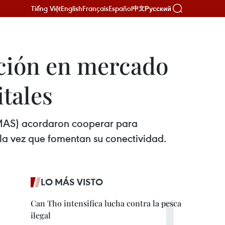
Tiếng Việt
English
Français
Español
Русский
中文
ción en mercado
itales
(MAS) acordaron cooperar para
 la vez que fomentan su conectividad.
LO MÁS VISTO
Can Tho intensifica lucha contra la pesca
ilegal