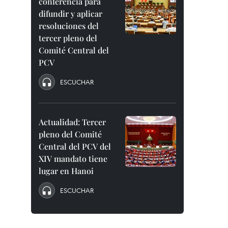
conferencia para
difundir y aplicar
resoluciones del
tercer pleno del
Comité Central del
PCV
ESCUCHAR
Actualidad: Tercer
pleno del Comité
Central del PCV del
XIV mandato tiene
lugar en Hanoi
ESCUCHAR