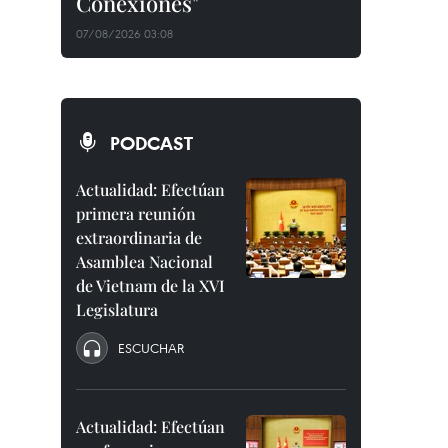
Conexiones"
07/08/2026 03:08
PODCAST
Actualidad: Efectúan
primera reunión
extraordinaria de
Asamblea Nacional
de Vietnam de la XVI
Legislatura
ESCUCHAR
Actualidad: Efectúan