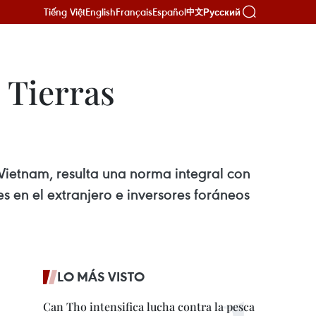
Tiếng Việt
English
Français
Español
Русский
中文
 Tierras
ietnam, resulta una norma integral con
s en el extranjero e inversores foráneos
LO MÁS VISTO
Can Tho intensifica lucha contra la pesca