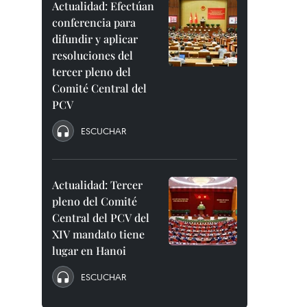
Actualidad: Efectúan
conferencia para
difundir y aplicar
resoluciones del
tercer pleno del
Comité Central del
PCV
ESCUCHAR
Actualidad: Tercer
pleno del Comité
Central del PCV del
XIV mandato tiene
lugar en Hanoi
ESCUCHAR