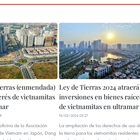
ierras (enmendada)
Ley de Tierras 2024 atraerá
erés de vietnamitas
inversiones en bienes raíce
mar
de vietnamitas en ultramar
19
15/03/2024 03:27
 oficina de la Asociación
La ampliación de los derechos de uso d
de Vietnam en Japón, Dang
la tierra para los vietnamitas residentes