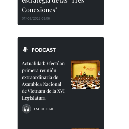
estrategia de las "Tres
Conexiones"
07/08/2026 03:08
PODCAST
Actualidad: Efectúan
primera reunión
extraordinaria de
Asamblea Nacional
de Vietnam de la XVI
Legislatura
ESCUCHAR