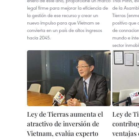
enero de este año, proporcione un marco
Thai Minh, ev
legal firme para mejorar la eficiencia de
de la Asambl
la gestión de ese recurso y crear un
Tierras (en
nuevo impulso para que Vietnam se
positivo que 
convierta en un país de altos ingresos
de connaciona
hacia 2045.
mundo e inter
sector inmobil
Ley de Tierras aumenta el
Ley de T
atractivo de inversión de
contribu
Vietnam, evalúa experto
ventajas 