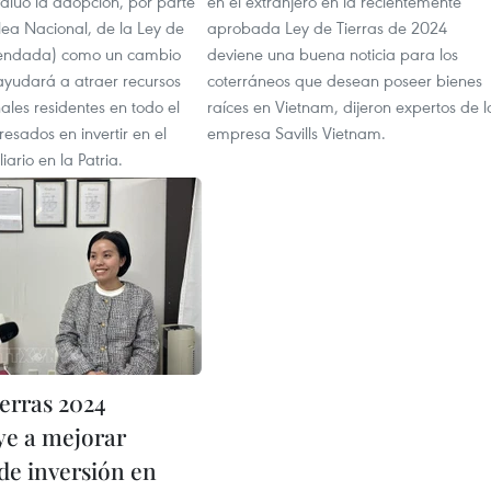
aluó la adopción, por parte
en el extranjero en la recientemente
ea Nacional, de la Ley de
aprobada Ley de Tierras de 2024
mendada) como un cambio
deviene una buena noticia para los
ayudará a atraer recursos
coterráneos que desean poseer bienes
les residentes en todo el
raíces en Vietnam, dijeron expertos de l
esados en invertir en el
empresa Savills Vietnam.
iario en la Patria.
ierras 2024
ye a mejorar
de inversión en