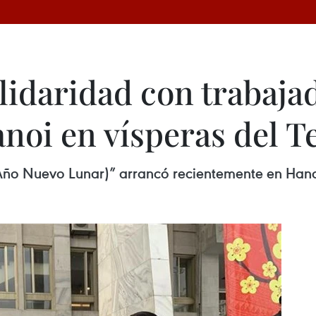
olidaridad con trabaj
noi en vísperas del T
t (Año Nuevo Lunar)” arrancó recientemente en Han