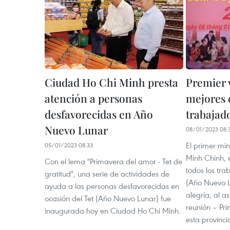
Ciudad Ho Chi Minh presta
Premier 
atención a personas
mejores d
desfavorecidas en Año
trabajad
Nuevo Lunar
08/01/2023 08:
El primer mi
05/01/2023 08:33
Minh Chinh, 
Con el lema "Primavera del amor - Tet de
todos los tra
gratitud", una serie de actividades de
(Año Nuevo Lu
ayuda a las personas desfavorecidas en
alegría, al a
ocasión del Tet (Año Nuevo Lunar) fue
reunión – Pr
inaugurada hoy en Ciudad Ho Chi Minh.
esta provinci