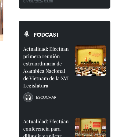
07/08/2026 03:08
PODCAST
Actualidad: Efectúan
primera reunión
extraordinaria de
Asamblea Nacional
de Vietnam de la XVI
Legislatura
ESCUCHAR
Actualidad: Efectúan
conferencia para
difundir y aplicar