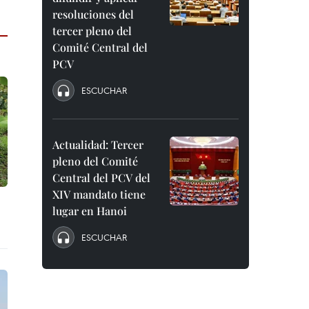
resoluciones del
tercer pleno del
Comité Central del
PCV
ESCUCHAR
Actualidad: Tercer
pleno del Comité
Central del PCV del
XIV mandato tiene
lugar en Hanoi
ESCUCHAR