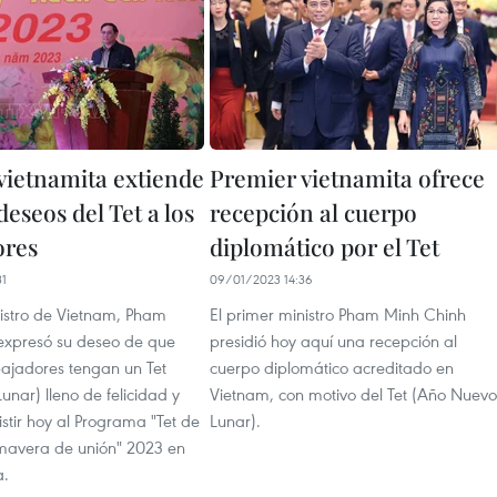
vietnamita extiende
Premier vietnamita ofrece
eseos del Tet a los
recepción al cuerpo
ores
diplomático por el Tet
31
09/01/2023 14:36
nistro de Vietnam, Pham
El primer ministro Pham Minh Chinh
expresó su deseo de que
presidió hoy aquí una recepción al
bajadores tengan un Tet
cuerpo diplomático acreditado en
nar) lleno de felicidad y
Vietnam, con motivo del Tet (Año Nuevo
sistir hoy al Programa "Tet de
Lunar).
imavera de unión" 2023 en
a.