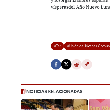
y losorganizadores esperan 
vísperasdel Año Nuevo Lunar
#Tet
#Unión de Jóvenes Comuni
NOTICIAS RELACIONADAS