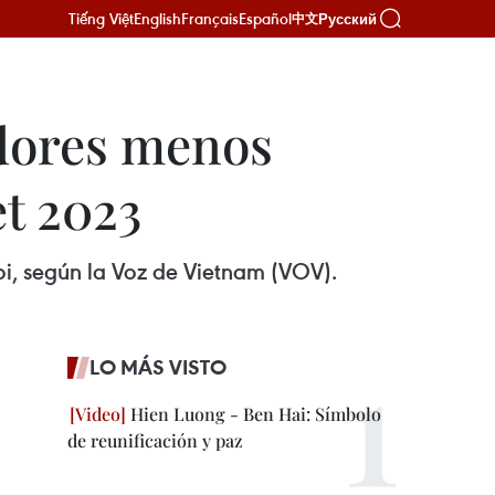
Tiếng Việt
English
Français
Español
Русский
中文
adores menos
et 2023
oi, según la Voz de Vietnam (VOV).
LO MÁS VISTO
Hien Luong - Ben Hai: Símbolo
de reunificación y paz