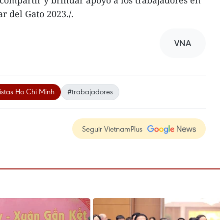
compartir y brindar apoyo a los trabajadores en
 del Gato 2023./.
VNA
stas Ho Chi Minh
#trabajadores
Seguir VietnamPlus