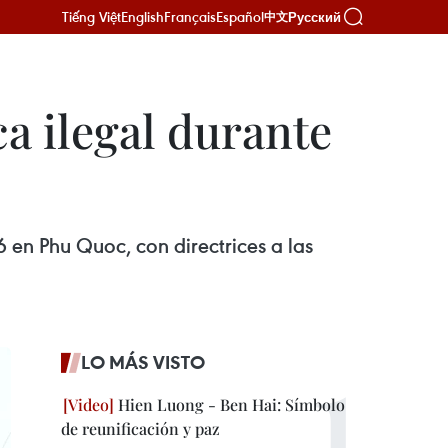
Tiếng Việt
English
Français
Español
Русский
中文
a ilegal durante
 en Phu Quoc, con directrices a las
LO MÁS VISTO
Hien Luong - Ben Hai: Símbolo
de reunificación y paz