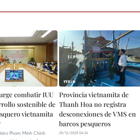
urge combatir IUU
Provincia vietnamita de
rollo sostenible de
Thanh Hoa no registra
esquero vietnamita
desconexiones de VMS en
barcos pesqueros
9
nistro Pham Minh Chinh
25/12/2025 04:24