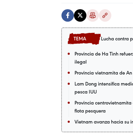
Lucha contra p
Provincia de Ha Tinh refue
ilegal
Provincia vietnamita de An
Lam Dong intensifica medi
pesca IUU
Provincia centrovietnamita
flota pesquera
Vietnam avanza hacia su in