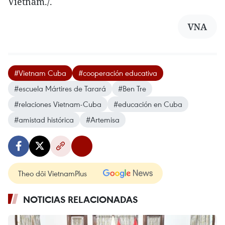
Vietnam./.
VNA
#Vietnam Cuba
#cooperación educativa
#escuela Mártires de Tarará
#Ben Tre
#relaciones Vietnam-Cuba
#educación en Cuba
#amistad histórica
#Artemisa
Theo dõi VietnamPlus
NOTICIAS RELACIONADAS