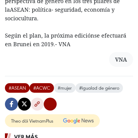
perspectiva de género en los tres pilares de
laASEAN: política- seguridad, economía y
sociocultura.
Según el plan, la próxima ediciónse efectuará
en Brunei en 2019.- VNA
VNA
#ASEAN
#ACWC
#mujer
#igualad de género
Theo dõi VietnamPlus
VER MÁS