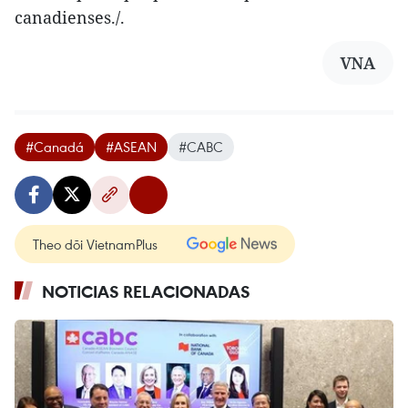
canadienses./.
VNA
#Canadá
#ASEAN
#CABC
Theo dõi VietnamPlus
NOTICIAS RELACIONADAS