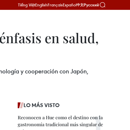
Tiếng Việt
English
Français
Español
Русский
中文
énfasis en salud,
nología y cooperación con Japón,
LO MÁS VISTO
Reconocen a Hue como el destino con la
gastronomía tradicional más singular de