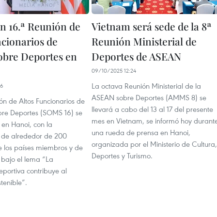
n 16.ª Reunión de
Vietnam será sede de la 8ª
ncionarios de
Reunión Ministerial de
bre Deportes en
Deportes de ASEAN
09/10/2025 12:24
La octava Reunión Ministerial de la
46
ASEAN sobre Deportes (AMMS 8) se
ón de Altos Funcionarios de
llevará a cabo del 13 al 17 del presente
re Deportes (SOMS 16) se
mes en Vietnam, se informó hoy durant
 en Hanoi, con la
una rueda de prensa en Hanoi,
n de alrededor de 200
organizada por el Ministerio de Cultura,
 los países miembros y de
Deportes y Turismo.
 bajo el lema “La
eportiva contribuye al
stenible”.