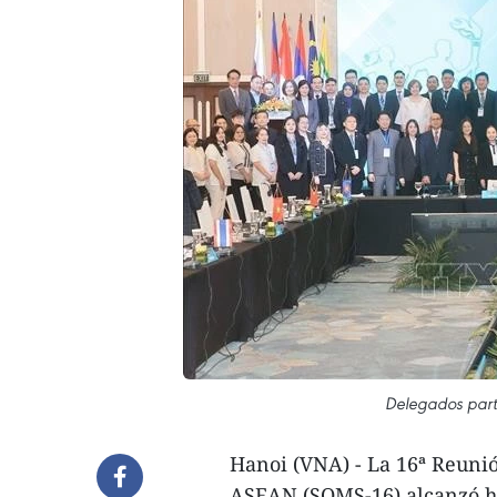
Delegados parti
Hanoi (VNA) - La 16ª Reunió
ASEAN (SOMS-16) alcanzó ho