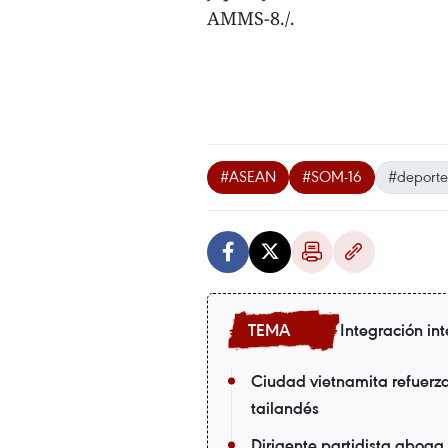
AMMS-8./.
#ASEAN
#SOM-16
#deporte
Integración in
Ciudad vietnamita refuerza
tailandés
Dirigente partidista aboga