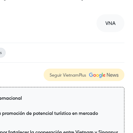
VNA
s
Seguir VietnamPlus
ternacional
 promoción de potencial turístico en mercado
 por fortalecer la cooperación entre Vietnam y Singapur