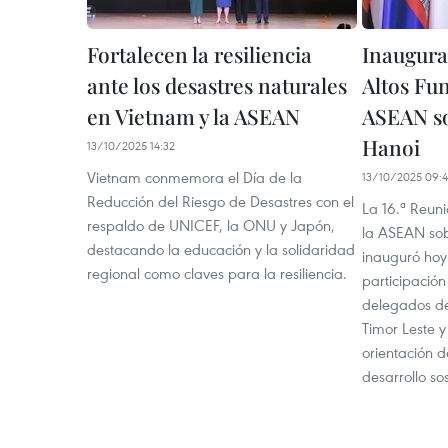
Fortalecen la resiliencia
Inaugura
ante los desastres naturales
Altos Fu
en Vietnam y la ASEAN
ASEAN so
Hanoi
13/10/2025 14:32
Vietnam conmemora el Día de la
13/10/2025 09:
Reducción del Riesgo de Desastres con el
La 16.ª Reuni
respaldo de UNICEF, la ONU y Japón,
la ASEAN sob
destacando la educación y la solidaridad
inauguró hoy
regional como claves para la resiliencia.
participació
delegados de
Timor Leste y
orientación d
desarrollo so