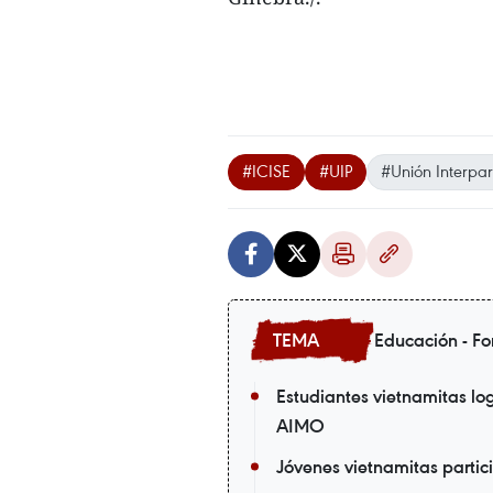
#ICISE
#UIP
#Unión Interpa
Educación - Fo
Estudiantes vietnamitas log
AIMO
Jóvenes vietnamitas parti