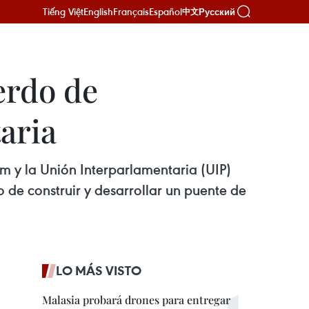
Tiếng Việt
English
Français
Español
Русский
中文
erdo de
aria
am y la Unión Interparlamentaria (UIP)
 de construir y desarrollar un puente de
LO MÁS VISTO
Malasia probará drones para entregar