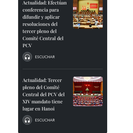
Actualidad: Efectúan
conferencia para
difundir y aplicar
resoluciones del
tercer pleno del
Comité Central del
PCV
ESCUCHAR
Actualidad: Tercer
pleno del Comité
Central del PCV del
XIV mandato tiene
lugar en Hanoi
ESCUCHAR