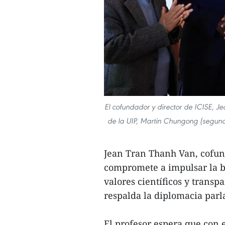
El cofundador y director de ICISE, Je
de la UIP, Martin Chungong (segundo
Jean Tran Thanh Van, cofund
compromete a impulsar la b
valores científicos y trans
respalda la diplomacia parl
El profesor espera que con e