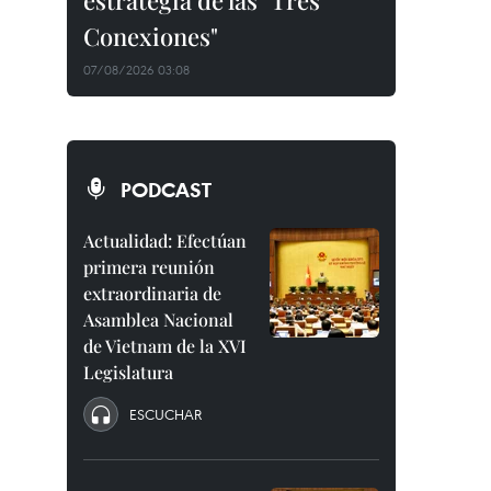
estrategia de las "Tres
Conexiones"
07/08/2026 03:08
PODCAST
Actualidad: Efectúan
primera reunión
extraordinaria de
Asamblea Nacional
de Vietnam de la XVI
Legislatura
ESCUCHAR