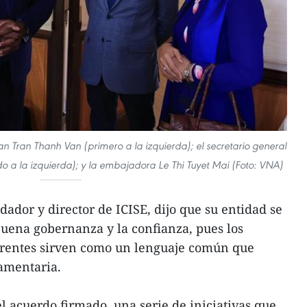
an Tran Thanh Van (primero a la izquierda); el secretario general
 a la izquierda); y la embajadora Le Thi Tuyet Mai (Foto: VNA)
ador y director de ICISE, dijo que su entidad se
uena gobernanza y la confianza, pues los
parentes sirven como un lenguaje común que
amentaria.
l acuerdo firmado, una serie de iniciativas que