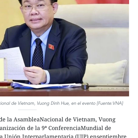
ional de Vietnam, Vuong Dinh Hue, en el evento (Fuente:VNA)
 de la AsambleaNacional de Vietnam, Vuong
ganización de la 9ª ConferenciaMundial de
la Unión Interparlamentaria (UIP) enseptiembre