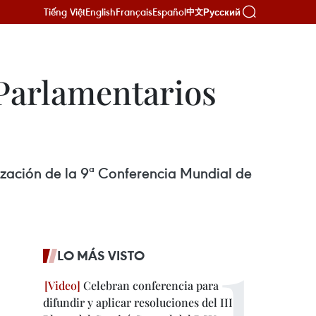
Tiếng Việt
English
Français
Español
Русский
中文
 Parlamentarios
zación de la 9ª Conferencia Mundial de
LO MÁS VISTO
Celebran conferencia para
difundir y aplicar resoluciones del III