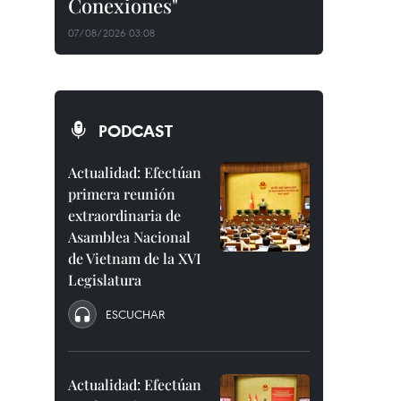
Conexiones"
07/08/2026 03:08
PODCAST
Actualidad: Efectúan
primera reunión
extraordinaria de
Asamblea Nacional
de Vietnam de la XVI
Legislatura
ESCUCHAR
Actualidad: Efectúan