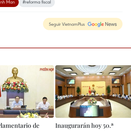
anh Man
#reforma fiscal
Seguir VietnamPlus
rlamentario de
Inaugurarán hoy 50.ª