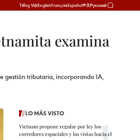
Tiếng Việt
English
Français
Español
Русский
中文
etnamita examina
 gestión tributaria, incorporando IA,
LO MÁS VISTO
Vietnam propone regular por ley los
corredores espaciales y las vistas hacia el