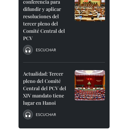
conferencia para
difundir y aplicar
resoluciones del
tercer pleno del
Comité Central del
PCV
ESCUCHAR
Actualidad: Tercer
pleno del Comité
Central del PCV del
XIV mandato tiene
lugar en Hanoi
ESCUCHAR