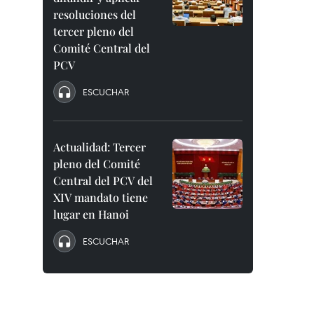
resoluciones del
tercer pleno del
Comité Central del
PCV
ESCUCHAR
Actualidad: Tercer
pleno del Comité
Central del PCV del
XIV mandato tiene
lugar en Hanoi
ESCUCHAR