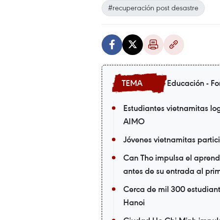
#recuperación post desastre
Educación - Fo
Estudiantes vietnamitas log
AIMO
Jóvenes vietnamitas parti
Can Tho impulsa el aprendi
antes de su entrada al pri
Cerca de mil 300 estudian
Hanoi