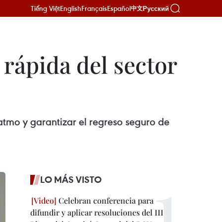
Tiếng Việt
English
Français
Español
Русский
中文
rápida del sector
atmo y garantizar el regreso seguro de
LO MÁS VISTO
Celebran conferencia para
difundir y aplicar resoluciones del III