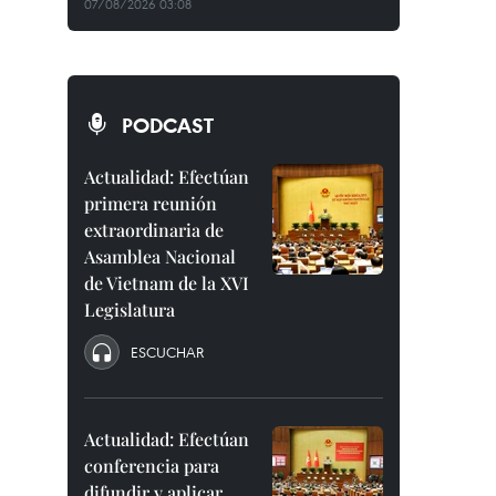
07/08/2026 03:08
PODCAST
Actualidad: Efectúan
primera reunión
extraordinaria de
Asamblea Nacional
de Vietnam de la XVI
Legislatura
ESCUCHAR
Actualidad: Efectúan
conferencia para
difundir y aplicar