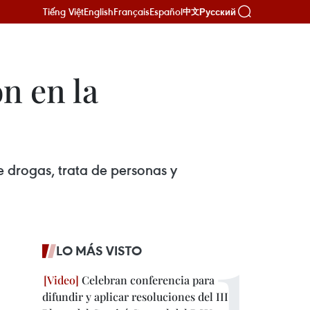
Tiếng Việt
English
Français
Español
Русский
中文
n en la
e drogas, trata de personas y
LO MÁS VISTO
Celebran conferencia para
difundir y aplicar resoluciones del III