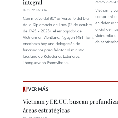
integral
25/09/2025 13:
Vietnam y La
09/10/2025 14:14
compromiso d
Con motivo del 80º aniversario del Día
en defensa t
de la Diplomacia de Laos (12 de octubre
oficial del 
de 1945 – 2025), el embajador de
vietnamita en
Vietnam en Vientiane, Nguyen Minh Tam,
de septiembr
encabezó hoy una delegación de
funcionarios para felicitar al ministro
laosiano de Relaciones Exteriores,
Thongsavanh Phomvihane.
VER MÁS
Vietnam y EE.UU. buscan profundiza
áreas estratégicas