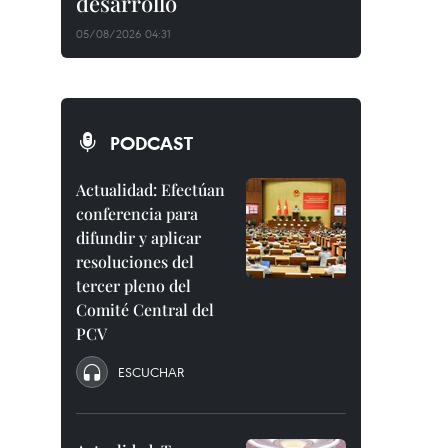
desarrollo
05/08/2026 04:31
PODCAST
Actualidad: Efectúan
conferencia para
difundir y aplicar
resoluciones del
tercer pleno del
Comité Central del
PCV
ESCUCHAR